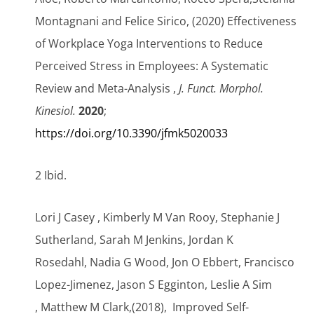
Montagnani and Felice Sirico, (2020) Effectiveness
of Workplace Yoga Interventions to Reduce
Perceived Stress in Employees: A Systematic
Review and Meta-Analysis ,
J. Funct. Morphol.
Kinesiol.
2020
;
https://doi.org/10.3390/jfmk5020033
2 Ibid.
Lori J Casey
,
Kimberly M Van Rooy
,
Stephanie J
Sutherland
,
Sarah M Jenkins
,
Jordan K
Rosedahl
,
Nadia G Wood
,
Jon O Ebbert
,
Francisco
Lopez-Jimenez
,
Jason S Egginton
,
Leslie A Sim
,
Matthew M Clark,(2018),
Improved Self-