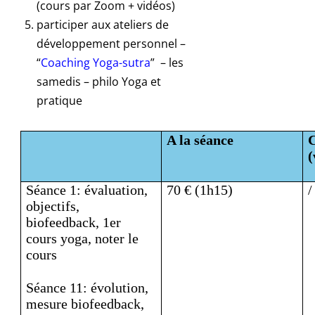
(cours par Zoom + vidéos)
participer aux ateliers de
développement personnel –
“
Coaching Yoga-sutra
” – les
samedis – philo Yoga et
pratique
A la séance
C
(
Séance 1: évaluation,
70 € (1h15)
/
objectifs,
biofeedback,
1er
cours yoga, noter le
cours
Séance 11: évolution,
mesure biofeedback,