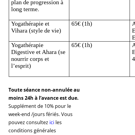
plan de progression à
long terme.
Yogathérapie et
65€ (1h)
A
Vihara (style de vie)
E
E
Yogathérapie
65€ (1h)
A
Digestive et Ahara (se
E
nourrir corps et
l’esprit)
Toute séance non-annulée au
moins 24h à l’avance est due.
Supplément de 10% pour le
week-end /jours fériés. Vous
pouvez consultez
ici
les
conditions générales