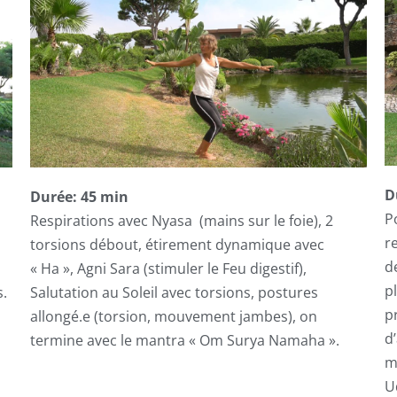
D
Durée: 45 min
P
Respirations avec Nyasa (mains sur le foie), 2
r
torsions débout, étirement dynamique avec
de
« Ha », Agni Sara (stimuler le Feu digestif),
p
Salutation au Soleil avec torsions, postures
s.
p
allongé.e (torsion, mouvement jambes), on
d
termine avec le mantra « Om Surya Namaha ».
m
U