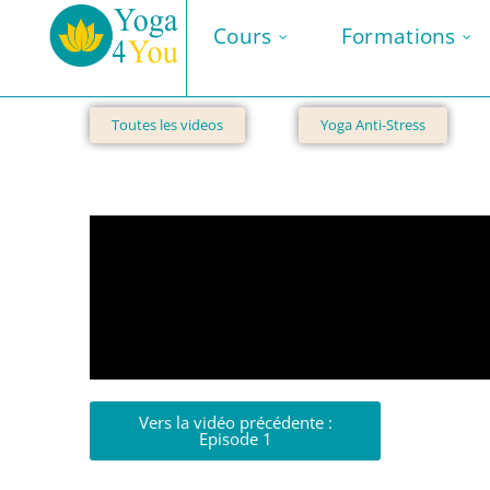
Cours
Formations
Toutes les videos
Yoga Anti-Stress
Vers la vidéo précédente :
Episode 1