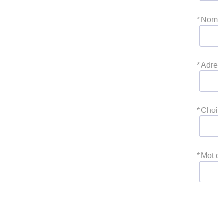
*
Nom
*
Adre
*
Choi
*
Mot 