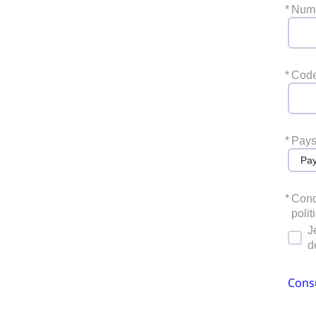
*
Numé
*
Code
*
Pay
Pa
*
Cond
polit
J
d
Consu