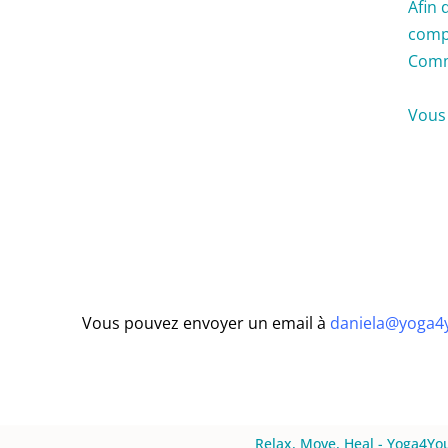
Afin 
comp
Commu
Vous 
Vous pouvez envoyer un email à
daniela@yoga4
Relax, Move, Heal - Yoga4You