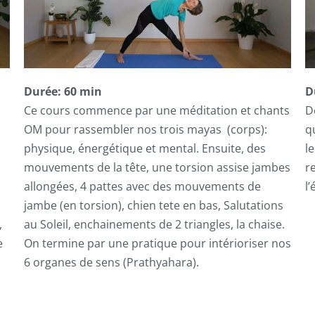
Durée: 60 min
D
Ce cours commence par une méditation et chants
D
OM pour rassembler nos trois mayas (corps):
q
physique, énergétique et mental. Ensuite, des
l
mouvements de la tête, une torsion assise jambes
r
allongées, 4 pattes avec des mouvements de
l’
jambe (en torsion), chien tete en bas, Salutations
,
au Soleil, enchainements de 2 triangles, la chaise.
e
On termine par une pratique pour intérioriser nos
6 organes de sens (Prathyahara).